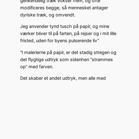
genkendelig træk vokser frem, og ofte
modificeres begge, så mennesket antager
dyriske træk, og omvendt.
Jeg anvender tynd tusch på papir, og mine
værker bliver til på farten, på rejser og i mit lille
fristed, uden for byens pulserende liv”
“I malerierne på papir, er det stadig stregen og
det flygtige udtryk som sidenhen “strammes
op” med farven.
Det skaber et andet udtryk, men alle med
afsæt i en verden af dyr, mennesker, eventyr
og fabler”
admin