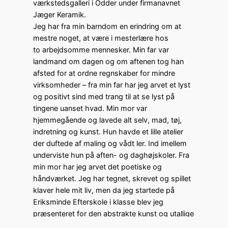
værkstedsgalleri i Odder under firmanavnet
Jæger Keramik.
Jeg har fra min barndom en erindring om at
mestre noget, at være i mesterlære hos
to arbejdsomme mennesker. Min far var
landmand om dagen og om aftenen tog han
afsted for at ordne regnskaber for mindre
virksomheder – fra min far har jeg arvet et lyst
og positivt sind med trang til at se lyst på
tingene uanset hvad. Min mor var
hjemmegående og lavede alt selv, mad, tøj,
indretning og kunst. Hun havde et lille atelier
der duftede af maling og vådt ler. Ind imellem
underviste hun på aften- og daghøjskoler. Fra
min mor har jeg arvet det poetiske og
håndværket. Jeg har tegnet, skrevet og spillet
klaver hele mit liv, men da jeg startede på
Eriksminde Efterskole i klasse blev jeg
præsenteret for den abstrakte kunst og utallige
værksteder og materialer. Jeg har stykket min