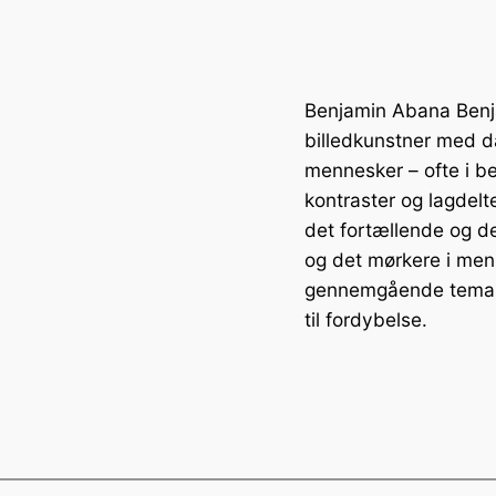
Benjamin Abana Benja
billedkunstner med d
mennesker – ofte i b
kontraster og lagdel
det fortællende og d
og det mørkere i men
gennemgående tema, o
til fordybelse.