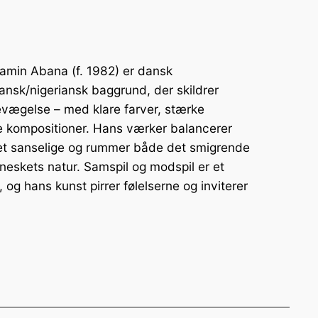
min Abana (f. 1982) er dansk
ansk/nigeriansk baggrund, der skildrer
evægelse – med klare farver, stærke
te kompositioner. Hans værker balancerer
et sanselige og rummer både det smigrende
neskets natur. Samspil og modspil er et
g hans kunst pirrer følelserne og inviterer