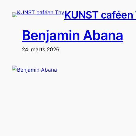
Spring
KUNST caféen
til
indhold
Benjamin Abana
24. marts 2026