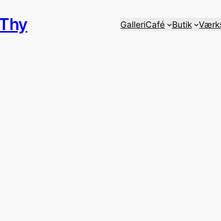
 Thy
Galleri
Café
Butik
Værk